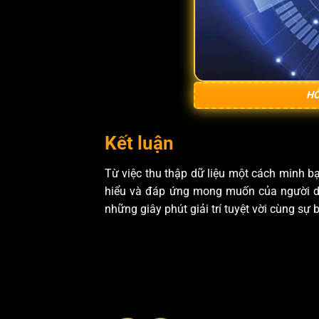
HỖ
Kết luận
Từ việc thu thập dữ liệu một cách minh b
hiểu và đáp ứng mong muốn của người dù
những giây phút giải trí tuyệt vời cùng sự 