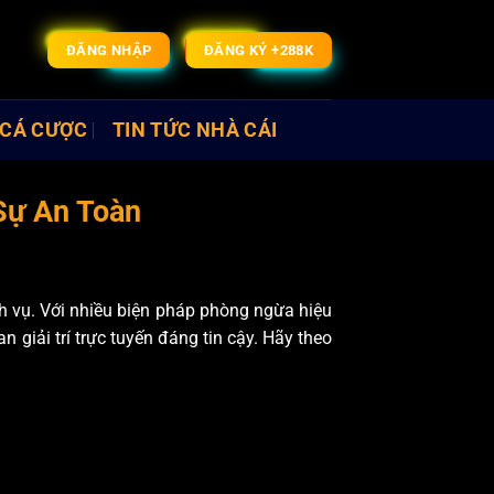
ĐĂNG NHẬP
ĐĂNG KÝ +288K
 CÁ CƯỢC
TIN TỨC NHÀ CÁI
Sự An Toàn
h vụ. Với nhiều biện pháp phòng ngừa hiệu
 giải trí trực tuyến đáng tin cậy. Hãy theo