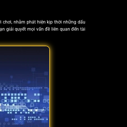
i chơi, nhằm phát hiện kịp thời những dấu
ạn giải quyết mọi vấn đề liên quan đến tài