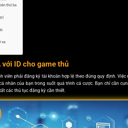
 bên thứ ba
rí
nh
ừ xa
 với ID cho game thủ
h viên phải đăng ký tài khoản hợp lệ theo đúng quy định. Việc 
cá nhân của bạn trong suốt quá trình cá cược. Bạn chỉ cần cun
ất các thủ tục đăng ký cần thiết.