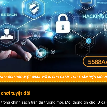
NH SÁCH BẢO MẬT 88AA VỚI ID CHO GAME THỦ TOÀN DIỆN MỖI 
 chơi tuyệt đối
ốt trong chính sách trên thị trường mới. Mọi thông tin cho ID 