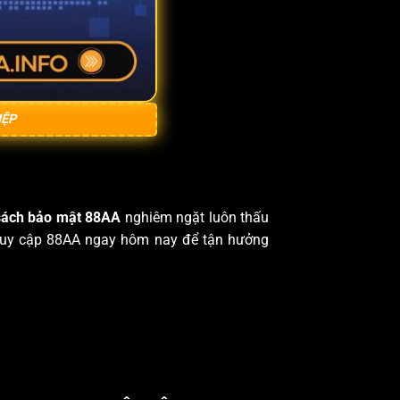
IỆP
sách bảo mật 88AA
nghiêm ngặt luôn thấu
truy cập 88AA ngay hôm nay để tận hưởng