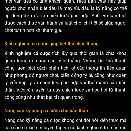
mỗi ván đều có tính khách quan. Hiểu bản chất này giúp
người chơi nhận biết đâu là may rủi, đâu là kỹ năng có thể
áp dụng để đưa ra chiến lược phù hợp. Anh em cần biết
được cách thức vận hành và luật chơi chi tiết sẽ giúp người
chơi tự tin hơn khi tham gia.
Kinh nghiệm cá cược giúp bet thủ chắc thắng
Kinh nghiệm cá cược
tích lũy qua thời gian là chìa khóa
quan trọng để nâng cao tỷ lệ thắng. Những bet thủ thành
công luôn biết cách phân tích kỹ các thông tin liên quan
như phong độ người chơi, biến động tỷ lệ, cũng như quản
lý vốn hợp lý và chọn kèo phù hợp với thế mạnh của bản
thân. Việc rèn luyện tư duy chiến lược và học hỏi từ thành
công cũng như thất bại rất quan trọng.
Nâng cao kỹ năng cá cược cho bản thân
Nâng cao kỹ năng cá cược không chỉ đòi hỏi kiến thức mà
còn cần sự kiên trì luyện tập và rút kinh nghiệm từ mỗi trận