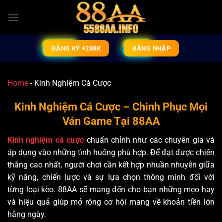
Bỏ
qua
nội
dung
ĐĂNG KÝ +288K
ĐĂNG NHẬP
Home
-
Kinh Nghiệm Cá Cược
Kinh Nghiệm Cá Cược – Chinh Phục Mọi
Ván Game Tại 88AA
Kinh nghiệm cá cược
chuẩn chỉnh như các chuyên gia và
áp dụng vào những tình huống phù hợp. Để đạt được chiến
thắng cao nhất, người chơi cần kết hợp nhuần nhuyễn giữa
kỹ năng, chiến lược và sự lựa chọn thông minh đối với
từng loại kèo. 88AA sẽ mang đến cho bạn những mẹo hay
và hiệu quả giúp mở rộng cơ hội mang về khoản tiền lớn
hằng ngày.