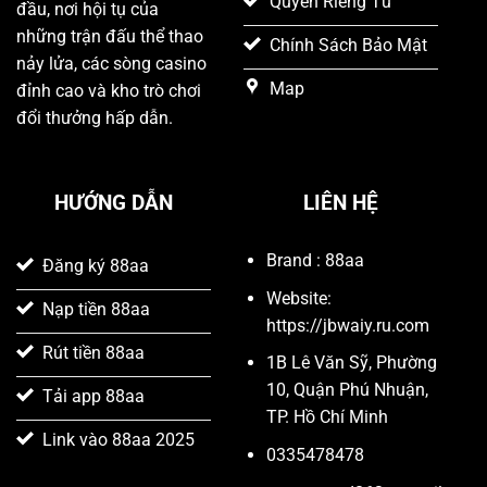
Quyền Riêng Tư
đầu, nơi hội tụ của
những trận đấu thể thao
Chính Sách Bảo Mật
nảy lửa, các sòng casino
Map
đỉnh cao và kho trò chơi
đổi thưởng hấp dẫn.
HƯỚNG DẪN
LIÊN HỆ
Brand : 88aa
Đăng ký 88aa
Website:
Nạp tiền 88aa
https://jbwaiy.ru.com
Rút tiền 88aa
1B Lê Văn Sỹ, Phường
10, Quận Phú Nhuận,
Tải app 88aa
TP. Hồ Chí Minh
Link vào 88aa 2025
0335478478