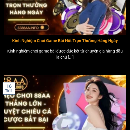
Kinh Nghiệm Chơi Game Bài Hốt Trọn Thưởng Hàng Ngày
Kinh nghiệm chơi game bài được đúc kết từ chuyên gia hàng đầu
là chủ [...]
16
Th11