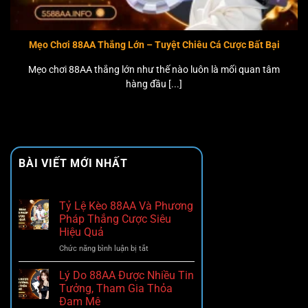
Mẹo Chơi 88AA Thắng Lớn – Tuyệt Chiêu Cá Cược Bất Bại
Mẹo chơi 88AA thắng lớn như thế nào luôn là mối quan tâm
hàng đầu [...]
BÀI VIẾT MỚI NHẤT
Tỷ Lệ Kèo 88AA Và Phương
Pháp Thắng Cược Siêu
Hiệu Quả
ở
Chức năng bình luận bị tắt
Tỷ
Lệ
Lý Do 88AA Được Nhiều Tin
Kèo
Tưởng, Tham Gia Thỏa
88AA
Đam Mê
Và