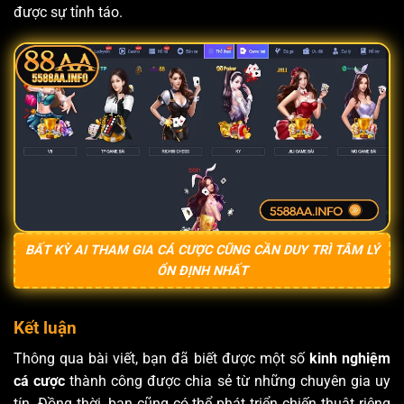
được sự tỉnh táo.
BẤT KỲ AI THAM GIA CÁ CƯỢC CŨNG CẦN DUY TRÌ TÂM LÝ
ỔN ĐỊNH NHẤT
Kết luận
Thông qua bài viết, bạn đã biết được một số
kinh nghiệm
cá cược
thành công được chia sẻ từ những chuyên gia uy
tín. Đồng thời, bạn cũng có thể phát triển chiến thuật riêng