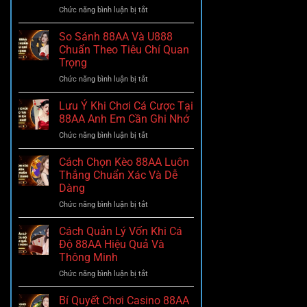
ở
Chức năng bình luận bị tắt
Phương
Lý
Pháp
Do
Thắng
So Sánh 88AA Và U888
88AA
Cược
Chuẩn Theo Tiêu Chí Quan
Được
Siêu
Trọng
Nhiều
Hiệu
ở
Chức năng bình luận bị tắt
Tin
Quả
So
Tưởng,
Sánh
Tham
Lưu Ý Khi Chơi Cá Cược Tại
88AA
Gia
88AA Anh Em Cần Ghi Nhớ
Và
Thỏa
ở
Chức năng bình luận bị tắt
U888
Đam
Lưu
Chuẩn
Mê
Ý
Cách Chọn Kèo 88AA Luôn
Theo
Khi
Tiêu
Thắng Chuẩn Xác Và Dễ
Chơi
Chí
Dàng
Cá
Quan
ở
Chức năng bình luận bị tắt
Cược
Trọng
Cách
Tại
Chọn
88AA
Cách Quản Lý Vốn Khi Cá
Kèo
Anh
Độ 88AA Hiệu Quả Và
88AA
Em
Thông Minh
Luôn
Cần
ở
Chức năng bình luận bị tắt
Thắng
Ghi
Cách
Chuẩn
Nhớ
Quản
Xác
Bí Quyết Chơi Casino 88AA