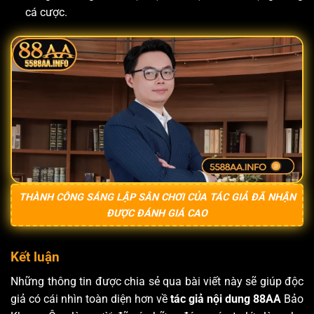
cá cược.
THÀNH CÔNG SÁNG LẬP SÂN CHƠI CỦA TÁC GIẢ ĐÃ NHẬN
ĐƯỢC ĐÁNH GIÁ CAO
Kết luận
Những thông tin được chia sẻ qua bài viết này sẽ giúp độc
giả có cái nhìn toàn diện hơn về
tác giả nội dung 88AA
Bảo