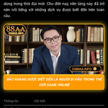
dùng trong thời đại mới. Cho đến nay, nền tảng này đã trở
nên nổi tiếng với những dịch vụ được biết đến trên toàn
cầu.
BẢO KHANG ĐƯỢC BIẾT ĐẾN LÀ NGƯỜI ĐI ĐẦU TRONG THẾ
GIỚI GAME ONLINE
Thông tin
Chi tiết