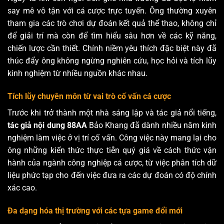
say mê vô tận với cá cược trực tuyến. Ông thường xuyên
tham gia các trò chơi dự đoán kết quả thể thao, không chỉ
để giải trí mà còn để tìm hiểu sâu hơn về các kỹ năng,
chiến lược cần thiết. Chính niềm yêu thích đặc biệt này đã
thúc đẩy ông không ngừng nghiên cứu, học hỏi và tích lũy
kinh nghiệm từ nhiều nguồn khác nhau.
Tích lũy chuyên môn từ vai trò cố vấn cá cược
Trước khi trở thành một nhà sáng lập và tác giả nổi tiếng,
tác giả nội dung 88AA
Bảo Khang đã dành nhiều năm kinh
nghiệm làm việc ở vị trí cố vấn. Công việc này mang lại cho
ông những kiến thức thực tiễn quý giá về cách thức vận
hành của ngành công nghiệp cá cược, từ việc phân tích dữ
liệu phức tạp cho đến việc đưa ra các dự đoán có độ chính
xác cao.
Đa dạng hóa thị trường với các tựa game đổi mới