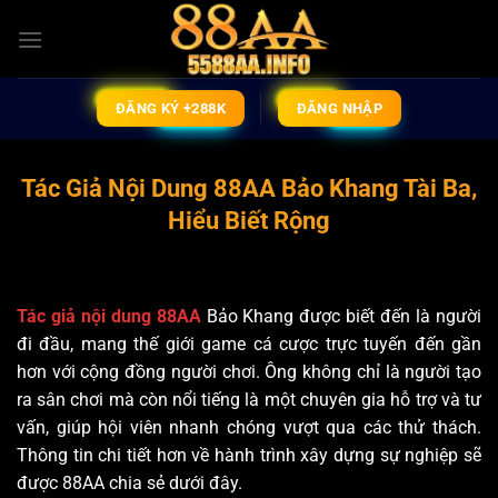
Bỏ
qua
nội
dung
ĐĂNG KÝ +288K
ĐĂNG NHẬP
Tác Giả Nội Dung 88AA Bảo Khang Tài Ba,
Hiểu Biết Rộng
Tác giả nội dung 88AA
Bảo Khang được biết đến là người
đi đầu, mang thế giới game cá cược trực tuyến đến gần
hơn với cộng đồng người chơi. Ông không chỉ là người tạo
ra sân chơi mà còn nổi tiếng là một chuyên gia hỗ trợ và tư
vấn, giúp hội viên nhanh chóng vượt qua các thử thách.
Thông tin chi tiết hơn về hành trình xây dựng sự nghiệp sẽ
được 88AA chia sẻ dưới đây.