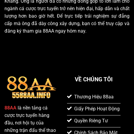
Khang. Ông là người đã có những đóng góp to lớn làm cho
ngành cá cược trực tuyến trở nên hiện đại, hấp dẫn và chất
lượng hơn bao giờ hết. Để trực tiếp trải nghiệm sự đẳng
cấp mà ông đã dày công xây dựng, bạn có thể truy cập và
đăng ký tham gia 88AA ngay hôm nay.
VỀ CHÚNG TÔI
Thương Hiệu 88aa
88AA
là nền tảng cá
Giấy Phép Hoạt Động
cược trực tuyến hàng
Quyền Riêng Tư
đầu, nơi hội tụ của
những trận đấu thể thao
Chính Sách Bảo Mật