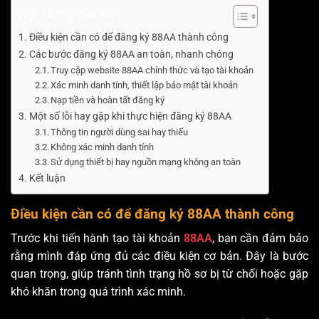
Nội dung bài viết
Điều kiện cần có để đăng ký 88AA thành công
Các bước đăng ký 88AA an toàn, nhanh chóng
Truy cập website 88AA chính thức và tạo tài khoản
Xác minh danh tính, thiết lập bảo mật tài khoản
Nạp tiền và hoàn tất đăng ký
Một số lỗi hay gặp khi thực hiện đăng ký 88AA
Thông tin người dùng sai hay thiếu
Không xác minh danh tính
Sử dụng thiết bị hay nguồn mạng không an toàn
Kết luận
Điều kiện cần có để đăng ký 88AA thành công
Trước khi tiến hành tạo tài khoản
88AA
, bạn cần đảm bảo
rằng mình đáp ứng đủ các điều kiện cơ bản. Đây là bước
quan trọng, giúp tránh tình trạng hồ sơ bị từ chối hoặc gặp
khó khăn trong quá trình xác minh.