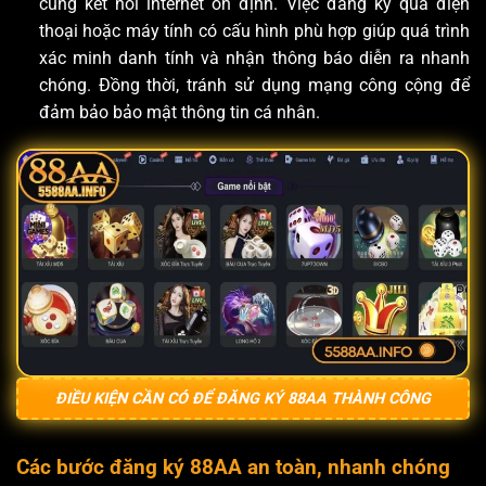
cùng kết nối internet ổn định. Việc đăng ký qua điện
thoại hoặc máy tính có cấu hình phù hợp giúp quá trình
xác minh danh tính và nhận thông báo diễn ra nhanh
chóng. Đồng thời, tránh sử dụng mạng công cộng để
đảm bảo bảo mật thông tin cá nhân.
ĐIỀU KIỆN CẦN CÓ ĐỂ ĐĂNG KÝ 88AA THÀNH CÔNG
Các bước đăng ký 88AA an toàn, nhanh chóng