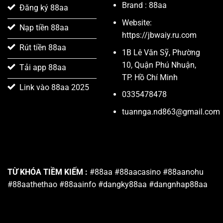
Brand : 88aa
Đăng ký 88aa
Website:
Nạp tiền 88aa
https://jbwaiy.ru.com
Rút tiền 88aa
1B Lê Văn Sỹ, Phường
10, Quận Phú Nhuận,
Tải app 88aa
TP. Hồ Chí Minh
Link vào 88aa 2025
0335478478
tuannga.nd863@gmail.com
TỪ KHÓA TIỀM KIẾM :
#88aa #88aacasino #88aanohu
#88aathethao #88aainfo #dangky88aa #dangnhap88aa