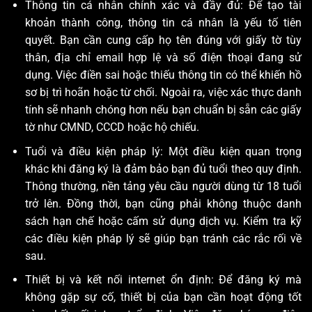
Thông tin cá nhân chính xác và đầy đủ: Để tạo tài
khoản thành công, thông tin cá nhân là yếu tố tiên
quyết. Bạn cần cung cấp họ tên đúng với giấy tờ tùy
thân, địa chỉ email hợp lệ và số điện thoại đang sử
dụng. Việc điền sai hoặc thiếu thông tin có thể khiến hồ
sơ bị trì hoãn hoặc từ chối. Ngoài ra, việc xác thực danh
tính sẽ nhanh chóng hơn nếu bạn chuẩn bị sẵn các giấy
tờ như CMND, CCCD hoặc hộ chiếu.
Tuổi và điều kiện pháp lý: Một điều kiện quan trọng
khác khi đăng ký là đảm bảo bạn đủ tuổi theo quy định.
Thông thường, nền tảng yêu cầu người dùng từ 18 tuổi
trở lên. Đồng thời, bạn cũng phải không thuộc danh
sách hạn chế hoặc cấm sử dụng dịch vụ. Kiểm tra kỹ
các điều kiện pháp lý sẽ giúp bạn tránh các rắc rối về
sau.
Thiết bị và kết nối internet ổn định: Để đăng ký mà
không gặp sự cố, thiết bị của bạn cần hoạt động tốt