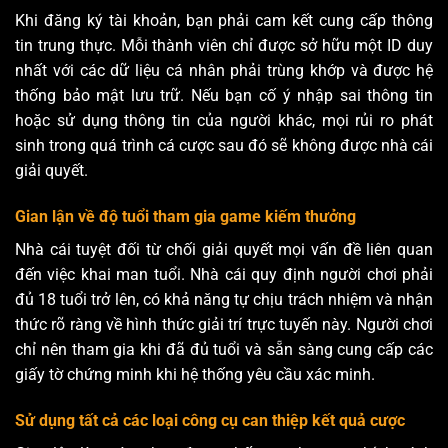
Khi đăng ký tài khoản, bạn phải cam kết cung cấp thông
tin trung thực. Mỗi thành viên chỉ được sở hữu một ID duy
nhất với các dữ liệu cá nhân phải trùng khớp và được hệ
thống bảo mật lưu trữ. Nếu bạn cố ý nhập sai thông tin
hoặc sử dụng thông tin của người khác, mọi rủi ro phát
sinh trong quá trình cá cược sau đó sẽ không được nhà cái
giải quyết.
Gian lận về độ tuổi tham gia game kiếm thưởng
Nhà cái tuyệt đối từ chối giải quyết mọi vấn đề liên quan
đến việc khai man tuổi. Nhà cái quy định người chơi phải
đủ 18 tuổi trở lên, có khả năng tự chịu trách nhiệm và nhận
thức rõ ràng về hình thức giải trí trực tuyến này. Người chơi
chỉ nên tham gia khi đã đủ tuổi và sẵn sàng cung cấp các
giấy tờ chứng minh khi hệ thống yêu cầu xác minh.
Sử dụng tất cả các loại công cụ can thiệp kết quả cược