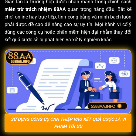
Gian lận là trường hợp được nhấn mạnh trong chính sách
miễn trừ trách nhiệm 88AA
quan trọng hàng đầu. Bất kể
chơi online hay trực tiếp, tính công bằng và minh bạch luôn
phải được đề cao để nâng cao sự uy tín. Mọi hành vi cố ý
dùng các công cụ hoặc phần mềm hiện đại nhằm thay đổi
kết quả cược sẽ bị phát hiện và xử lý nghiêm khắc.
SỬ DỤNG CÔNG CỤ CAN THIỆP VÀO KẾT QUẢ CƯỢC LÀ VI
PHẠM TỐI ƯU