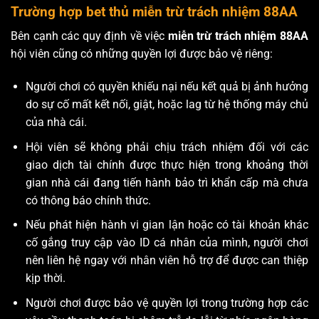
Trường hợp bet thủ miễn trừ trách nhiệm 88AA
Bên cạnh các quy định về việc
miễn trừ trách nhiệm 88AA
hội viên cũng có những quyền lợi được bảo vệ riêng:
Người chơi có quyền khiếu nại nếu kết quả bị ảnh hưởng
do sự cố mất kết nối, giật, hoặc lag từ hệ thống máy chủ
của nhà cái.
Hội viên sẽ không phải chịu trách nhiệm đối với các
giao dịch tài chính được thực hiện trong khoảng thời
gian nhà cái đang tiến hành bảo trì khẩn cấp mà chưa
có thông báo chính thức.
Nếu phát hiện hành vi gian lận hoặc có tài khoản khác
cố gắng truy cập vào ID cá nhân của mình, người chơi
nên liên hệ ngay với nhân viên hỗ trợ để được can thiệp
kịp thời.
Người chơi được bảo vệ quyền lợi trong trường hợp các