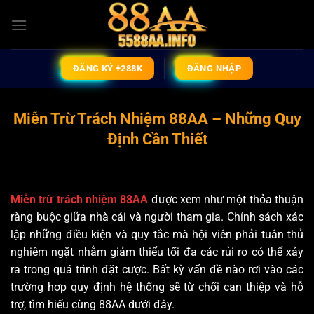
Bỏ
qua
nội
dung
ĐĂNG KÝ +288K
ĐĂNG NHẬP
Miễn Trừ Trách Nhiệm 88AA – Những Quy
Định Cần Thiết
Miễn trừ trách nhiệm 88AA
được xem như một thỏa thuận
ràng buộc giữa nhà cái và người tham gia. Chính sách xác
lập những điều kiện và quy tắc mà hội viên phải tuân thủ
nghiêm ngặt nhằm giảm thiểu tối đa các rủi ro có thể xảy
ra trong quá trình đặt cược. Bất kỳ vấn đề nào rơi vào các
trường hợp quy định hệ thống sẽ từ chối can thiệp và hỗ
trợ, tìm hiểu cùng 88AA dưới đây.