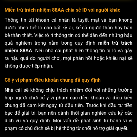
Miễn trừ trách nhiệm 88AA chia sẻ ID với người khác
Thông tin tài khoản cá nhân là tuyệt mật và bạn không
được phép tiết lộ cho bất kỳ ai, kể cả người thân hay bạn
bè thân thiết. Việc rò rỉ thông tin có thể dẫn đến những hậu
quả nghiêm trọng nằm trong quy định
miễn trừ trách
nhiệm 88AA
. Nếu nhà cái phát hiện thông tin bị lộ và gây
ra hậu quả do người chơi, mọi phản hồi hoặc khiếu nại sẽ
không được tiếp nhận.
Cố ý vi phạm điều khoản chung đã quy định
Nhà cái sẽ không chịu trách nhiệm đối với những trường
hợp người chơi cố ý vi phạm các điều khoản và điều kiện
chung đã cam kết ngay từ đầu tiên. Trước khi đầu tư tiền
bạc để giải trí, bạn nên dành thời gian nghiên cứu kỹ các
dịch vụ và quy định. Mọi vấn đề phát sinh từ hành vi vi
phạm có chủ đích sẽ bị hệ thống từ chối hỗ trợ giải quyết.