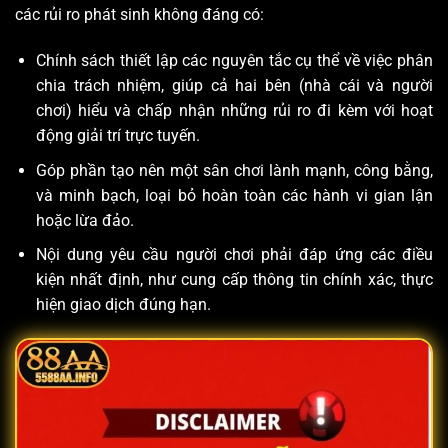
các rủi ro phát sinh không đáng có:
Chính sách thiết lập các nguyên tắc cụ thể về việc phân
chia trách nhiệm, giúp cả hai bên (nhà cái và người
chơi) hiểu và chấp nhận những rủi ro đi kèm với hoạt
động giải trí trực tuyến.
Góp phần tạo nên một sân chơi lành mạnh, công bằng,
và minh bạch, loại bỏ hoàn toàn các hành vi gian lận
hoặc lừa đảo.
Nội dung yêu cầu người chơi phải đáp ứng các điều
kiện nhất định, như cung cấp thông tin chính xác, thực
hiện giao dịch đúng hạn.