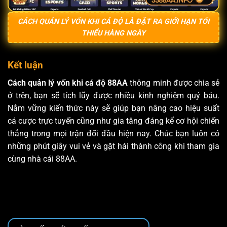
CÁCH QUẢN LÝ VỐN KHI CÁ ĐỘ LÀ ĐẶT RA GIỚI HẠN TỐI
THIỂU HÀNG NGÀY
Kết luận
Cách quản lý vốn khi cá độ 88AA
thông minh được chia sẻ
ở trên, bạn sẽ tích lũy được nhiều kinh nghiệm quý báu.
Nắm vững kiến thức này sẽ giúp bạn nâng cao hiệu suất
cá cược trực tuyến cũng như gia tăng đáng kể cơ hội chiến
thắng trong mọi trận đối đầu hiện nay. Chúc bạn luôn có
những phút giây vui vẻ và gặt hái thành công khi tham gia
cùng nhà cái 88AA.