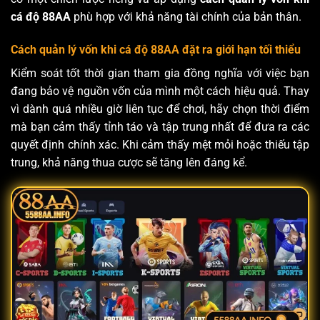
cá độ 88AA
phù hợp với khả năng tài chính của bản thân.
Cách quản lý vốn khi cá độ 88AA đặt ra giới hạn tối thiểu
Kiểm soát tốt thời gian tham gia đồng nghĩa với việc bạn
đang bảo vệ nguồn vốn của mình một cách hiệu quả. Thay
vì dành quá nhiều giờ liên tục để chơi, hãy chọn thời điểm
mà bạn cảm thấy tỉnh táo và tập trung nhất để đưa ra các
quyết định chính xác. Khi cảm thấy mệt mỏi hoặc thiếu tập
trung, khả năng thua cược sẽ tăng lên đáng kể.