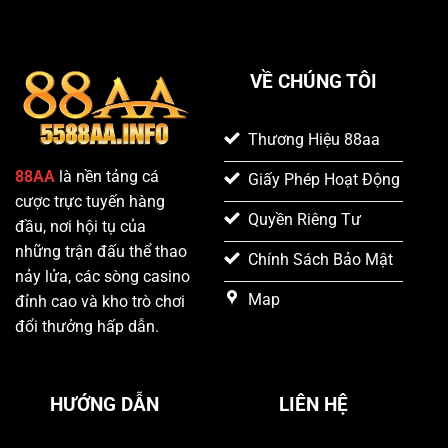
Bài
Dễ
Hốt
dàng
Trọn
Thưởng
Hàng
VỀ CHÚNG TÔI
Ngày
Thương Hiệu 88aa
88AA
là nền tảng cá
Giấy Phép Hoạt Động
cược trực tuyến hàng
Quyền Riêng Tư
đầu, nơi hội tụ của
những trận đấu thể thao
Chính Sách Bảo Mật
nảy lửa, các sòng casino
Map
đỉnh cao và kho trò chơi
đổi thưởng hấp dẫn.
HƯỚNG DẪN
LIÊN HỆ