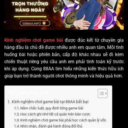
Kinh nghiệm chơi game bài
được đúc kết từ chuyên gia
hàng đầu là chủ đề được nhiều anh em quan tâm. Mỗi tình
huống bài hoặc phiên bản, cấp độ khác nhau sẽ đi kèm
chiến thuật riêng yêu cầu anh em phải tính toán kỹ trước
khi áp dụng. Cùng 88AA tìm hiểu những kiến thức hữu ích
giúp bạn trở thành người chơi thông minh và hiệu quả hơn.
Nội dung bài viết
Kinh nghiệm chơi game bài tại 88AA bất bại
Nắm chắc luật, quy định từng game bài
Học cách ghi nhớ tất cả quân trên bàn cược
Kinh nghiệm chơi game bài phải học cách quản lý vốn
Nhìn nhận, đánh giá hành động đối thủ