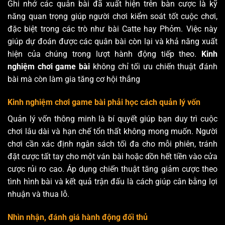
Ghi nhớ các quân bài đã xuất hiện trên bàn cược là kỹ
năng quan trọng giúp người chơi kiểm soát tốt cuộc chơi,
đặc biệt trong các trò như bài Catte hay Phỏm. Việc này
giúp dự đoán được các quân bài còn lại và khả năng xuất
hiện của chúng trong lượt hành động tiếp theo.
Kinh
nghiệm chơi game bài
không chỉ tối ưu chiến thuật đánh
bài mà còn làm gia tăng cơ hội thắng
Kinh nghiệm chơi game bài phải học cách quản lý vốn
Quản lý vốn thông minh là bí quyết giúp bạn duy trì cuộc
chơi lâu dài và hạn chế tổn thất không mong muốn. Người
chơi cần xác định ngân sách tối đa cho mỗi phiên, tránh
đặt cược tất tay cho một ván bài hoặc dồn hết tiền vào cửa
cược rủi ro cao. Áp dụng chiến thuật tăng giảm cược theo
tình hình bài và kết quả trận đấu là cách giúp cân bằng lợi
nhuận và thua lỗ.
Nhìn nhận, đánh giá hành động đối thủ