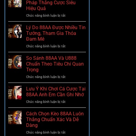
Pháp Thắng Cược Siêu
Hiệu Quả
ở
Chức năng bình luận bị tắt
Tỷ
Lệ
Lý Do 88AA Được Nhiều Tin
Kèo
Tưởng, Tham Gia Thỏa
88AA
Đam Mê
Và
ở
Chức năng bình luận bị tắt
Phương
Lý
Pháp
Do
Thắng
So Sánh 88AA Và U888
88AA
Cược
Chuẩn Theo Tiêu Chí Quan
Được
Siêu
Trọng
Nhiều
Hiệu
ở
Chức năng bình luận bị tắt
Tin
Quả
So
Tưởng,
Sánh
Tham
Lưu Ý Khi Chơi Cá Cược Tại
88AA
Gia
88AA Anh Em Cần Ghi Nhớ
Và
Thỏa
ở
Chức năng bình luận bị tắt
U888
Đam
Lưu
Chuẩn
Mê
Ý
Cách Chọn Kèo 88AA Luôn
Theo
Khi
Tiêu
Thắng Chuẩn Xác Và Dễ
Chơi
Chí
Dàng
Cá
Quan
ở
Chức năng bình luận bị tắt
Cược
Trọng