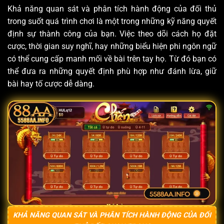
Khả năng quan sát và phân tích hành động của đối thủ
trong suốt quá trình chơi là một trong những kỹ năng quyết
định sự thành công của bạn. Việc theo dõi cách họ đặt
cược, thời gian suy nghĩ, hay những biểu hiện phi ngôn ngữ
có thể cung cấp manh mối về bài trên tay họ. Từ đó bạn có
thể đưa ra những quyết định phù hợp như đánh lừa, giữ
bài hay tố cược dễ dàng.
KHẢ NĂNG QUAN SÁT VÀ PHÂN TÍCH HÀNH ĐỘNG CỦA ĐỐI