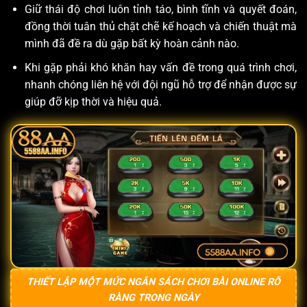
Giữ thái độ chơi luôn tỉnh táo, bình tĩnh và quyết đoán,
đồng thời tuân thủ chặt chẽ kế hoạch và chiến thuật mà
mình đã đề ra dù gặp bất kỳ hoàn cảnh nào.
Khi gặp phải khó khăn hay vấn đề trong quá trình chơi,
nhanh chóng liên hệ với đội ngũ hỗ trợ để nhận được sự
giúp đỡ kịp thời và hiệu quả.
THIẾT LẬP MỘT MỨC NGÂN SÁCH CHƠI BÀI ONLINE RÕ
RÀNG TRONG NGÀY