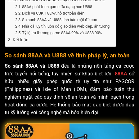
88AA phát triển game đa dạng hơn U888
Dịch vụ CSKH 88AA hỗ trợ toàn diện
So sánh 88AA và U888 tính bảo mật đề cao
Nhà cái uy tín luôn có giao diện web đẹp, ấn tượng
Tỷ lệ trả thưởng game 88AA 99% và U888 90%
Kết luận
So sánh 88AA và U888 về tính pháp lý, an toàn
So sánh 88AA và U888
đều là những nền tảng cá cược
trực tuyến nổi tiếng, tuy nhiên sự khác biệt lớn.
88AA
sở
hữu nhiều giấy phép quốc tế uy tín như PAGCOR
(Philippines) và Isle of Man (IOM), đảm bảo tuân thủ
nghiêm ngặt các quy định về an toàn và minh bạch trong
hoạt động cá cược. Hệ thống bảo mật đặc biệt được đầu
tư kỹ lưỡng với công nghệ mã hóa hiện đại.