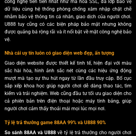
công nghệ tiên tiến nhất như mã hóa SSL, đa lớp bảo vệ
dữ liệu cùng hệ thống phòng chống xâm nhập chặt chẽ
nhằm bảo vệ thông tin cá nhân, giao dịch của người chơi.
U888 tuy cũng có các biện pháp bảo mật nhưng không
được quảng bá rộng rãi và ít nổi bật về mặt công nghệ bảo
vệ.
Nhà cái uy tín luôn có giao diện web đẹp, ấn tượng
Giao diện website được thiết kế tinh tế, hiện đại với màu
sắc hài hòa, hình ảnh sắc nét cùng các hiệu ứng động
mượt mà tạo sự thu hút ngay từ lần đầu truy cập. Bố cục
sắp xếp khoa học giúp người chơi dễ dàng thao tác, tìm
kiếm và trải nghiệm. Web cũng đầu tư tối ưu giao diện cho
cả phiên bản trên điện thoại hoặc máy tính bảng, giúp
người chơi cảm thấy thoải mái mọi lúc mọi nơi.
Tỷ lệ trả thưởng game 88AA 99% và U888 90%
So sánh 88AA và U888
về tỷ lệ trả thưởng cho người chơi