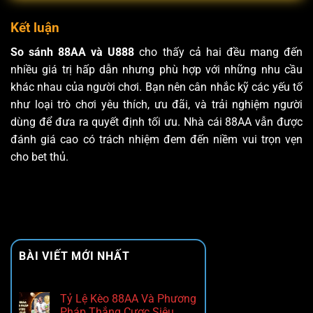
Kết luận
So sánh 88AA và U888
cho thấy cả hai đều mang đến
nhiều giá trị hấp dẫn nhưng phù hợp với những nhu cầu
khác nhau của người chơi. Bạn nên cân nhắc kỹ các yếu tố
như loại trò chơi yêu thích, ưu đãi, và trải nghiệm người
dùng để đưa ra quyết định tối ưu. Nhà cái 88AA vẫn được
đánh giá cao có trách nhiệm đem đến niềm vui trọn vẹn
cho bet thủ.
BÀI VIẾT MỚI NHẤT
Tỷ Lệ Kèo 88AA Và Phương
Pháp Thắng Cược Siêu