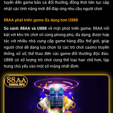
tuyến đến game bắn cá đổi thưởng, đồng thời liên tục cập
nhật các tính năng mới để đáp ứng nhu cầu người chơi
88AA phát triển game đa dạng hơn U888
So sánh 88AA và U888
về mặt phát triển game, 88AA nổi
bật với kho trò chơi vô cùng phong phú, đa dạng, được hợp
tác với nhiều nhà cung cấp game hàng đầu thế giới, giúp
người chơi dễ dàng lựa chọn từ các trò chơi casino truyền
thống, xổ số, thể thao đến các game đổi thưởng độc đáo.
U888 có số lượng trò chơi cùng thể loại hạn chế hơn, tập
trung chủ yếu vào một số mảng nhất định.