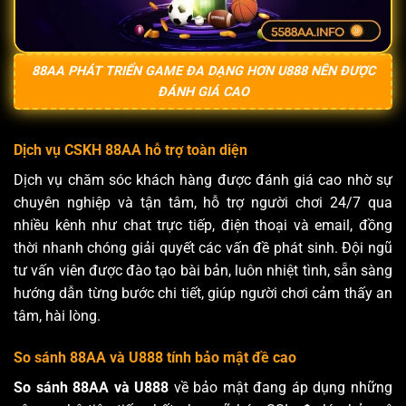
88AA PHÁT TRIỂN GAME ĐA DẠNG HƠN U888 NÊN ĐƯỢC
ĐÁNH GIÁ CAO
Dịch vụ CSKH 88AA hỗ trợ toàn diện
Dịch vụ chăm sóc khách hàng được đánh giá cao nhờ sự
chuyên nghiệp và tận tâm, hỗ trợ người chơi 24/7 qua
nhiều kênh như chat trực tiếp, điện thoại và email, đồng
thời nhanh chóng giải quyết các vấn đề phát sinh. Đội ngũ
tư vấn viên được đào tạo bài bản, luôn nhiệt tình, sẵn sàng
hướng dẫn từng bước chi tiết, giúp người chơi cảm thấy an
tâm, hài lòng.
So sánh 88AA và U888 tính bảo mật đề cao
So sánh 88AA và U888
về bảo mật đang áp dụng những