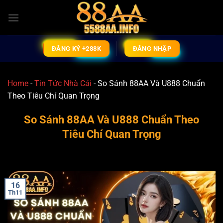
Bỏ
qua
nội
dung
ĐĂNG KÝ +288K
ĐĂNG NHẬP
Home
-
Tin Tức Nhà Cái
-
So Sánh 88AA Và U888 Chuẩn
Theo Tiêu Chí Quan Trọng
So Sánh 88AA Và U888 Chuẩn Theo
Tiêu Chí Quan Trọng
16
Th11